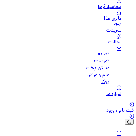
محاسبه گرها
کالری غذا
تمرینات
مقالات
تغذیه
تمرینات
دستور پخت
علم و ورزش
یوگا
درباره ما
ثبت نام / ورود