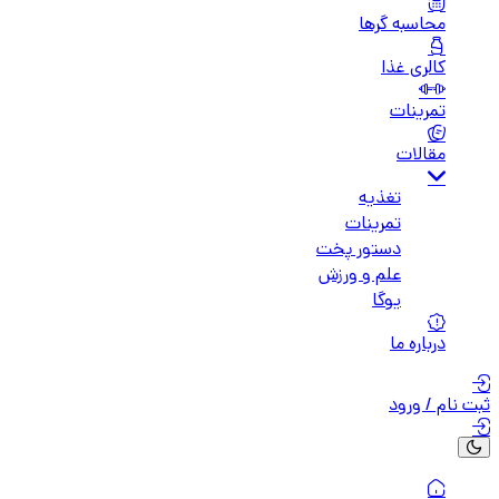
محاسبه گرها
کالری غذا
تمرینات
مقالات
تغذیه
تمرینات
دستور پخت
علم و ورزش
یوگا
درباره ما
ثبت نام / ورود