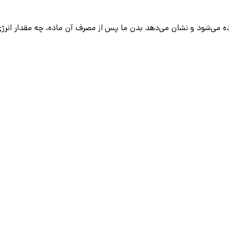
رباره مقدار انرژی موجود در هر ماده غذایی است. انرژی مواد غذایی معمولاً به صورت کالری (kcal) نمایش داده می‌شود و نشان می‌دهد بدن ما پس از مصرف آن ماده، چه مقدار انر