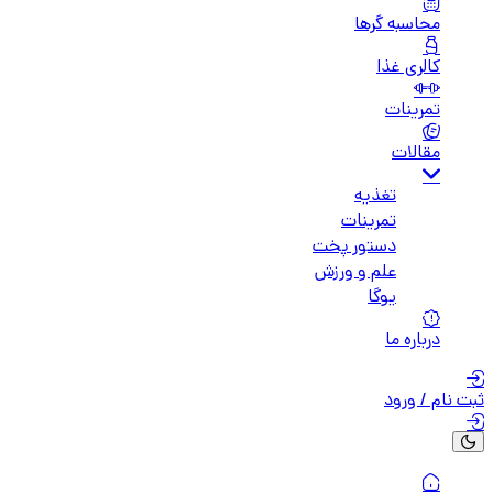
محاسبه گرها
کالری غذا
تمرینات
مقالات
تغذیه
تمرینات
دستور پخت
علم و ورزش
یوگا
درباره ما
ثبت نام / ورود