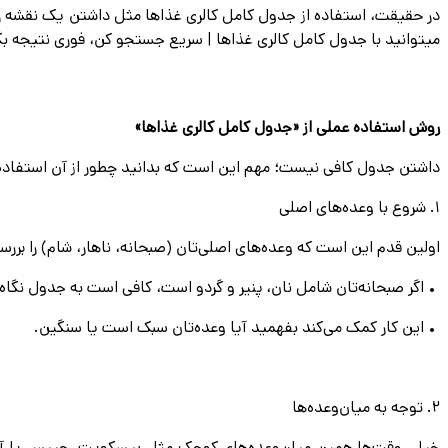
در حقیقت، استفاده از جدول كامل كالرى غذاها مثل داشتن یک نقشه راه 
میتوانید با جدول كامل كالرى غذاها | سريع جستجو كن، فورى نتيجه بگ
روش استفاده عملی از «جدول كامل كالرى غذاها»
داشتن جدول کافی نیست؛ مهم این است که بدانید چطور از آن استفاده کنید.
۱. شروع با وعده‌های اصلی
اولین قدم این است که وعده‌های اصلی‌تان (صبحانه، ناهار، شام) را بررسی
• اگر صبحانه‌تان شامل نان، پنیر و گردو است، کافی است به جدول نگاه کنید: نان (۸۰ کالری در هر برش)، پنیر (حدود ۹۰ کالری در هر ۳۰ گرم) و گردو (۱۸۳ کالری در هر ۲۸ گرم)
• این کار کمک می‌کند بفهمید آیا وعده‌تان سبک است یا سنگین.
۲. توجه به میان‌وعده‌ها