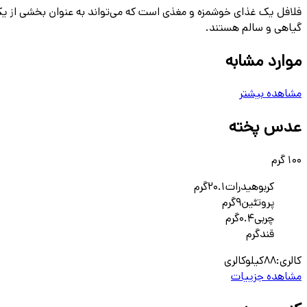
فلافل یک غذای خوشمزه و مغذی است که می‌تواند به عنوان بخشی از یک ر
گیاهی و سالم هستند.
موارد مشابه
مشاهده بیشتر
عدس پخته
100 گرم
کربوهیدرات
20.1
گرم
پروتئین
9
گرم
چربی
0.4
گرم
قند
گرم
کالری:
88
کیلوکالری
مشاهده جزییات