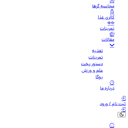
محاسبه گرها
کالری غذا
تمرینات
مقالات
تغذیه
تمرینات
دستور پخت
علم و ورزش
یوگا
درباره ما
ثبت نام / ورود