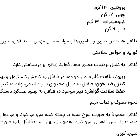
پروتئین: 13 گرم
چربی: 17 گرم
کربوهیدرات: 31 گرم
فیبر: 9 گرم
فلافل همچنین حاوی ویتامین‌ها و مواد معدنی مهمی مانند آهن، منیزیم و ویتامین B6 است که به سلامت عمو
فواید و خواص سلامتی
فلافل به دلیل ترکیبات مغذی خود، فواید زیادی برای سلامتی دارد:
بهبود سلامت قلب:
فیبر موجود در فلافل به کاهش کلسترول و به
کنترل قند خون:
فلافل به دلیل محتوای فیبر بالا، می‌تواند به کن
حفظ سلامت گوارش:
فیبر موجود در فلافل به بهبود عملکرد دستگ
نحوه مصرف و نکات مهم
فلافل معمولاً به صورت سرخ شده یا پخته شده سرو می‌شود و می‌توان آ
ماست یا سس تاهینی سرو کنید. همچنین، بهتر است فلافل را به صورت خا
نتیجه‌گیری