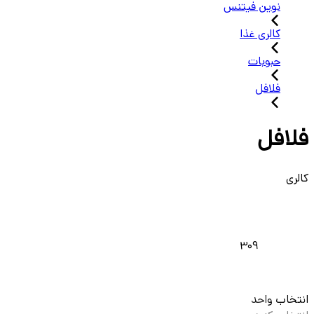
نوین فیتنس
کالری غذا
حبوبات
فلافل
فلافل
کالری
309
انتخاب واحد