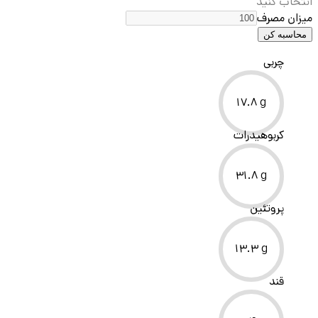
انتخاب کنید
میزان مصرف
محاسبه کن
چربی
17.8
g
کربوهیدرات
31.8
g
پروتئین
13.3
g
قند