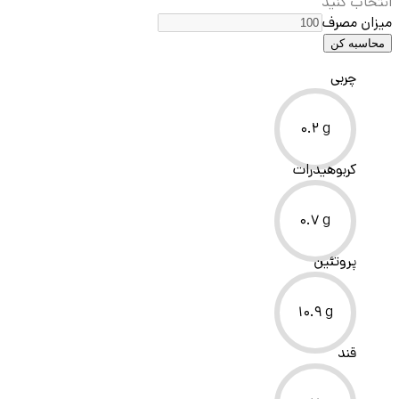
انتخاب کنید
میزان مصرف
محاسبه کن
چربی
0.2
g
کربوهیدرات
0.7
g
پروتئین
10.9
g
قند