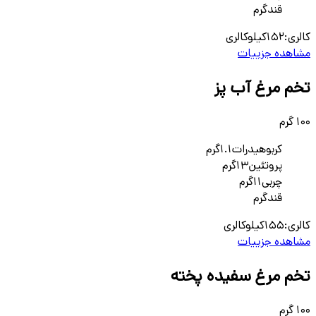
قند
گرم
کالری:
152
کیلوکالری
مشاهده جزییات
تخم مرغ آب پز
100 گرم
کربوهیدرات
1.1
گرم
پروتئین
13
گرم
چربی
11
گرم
قند
گرم
کالری:
155
کیلوکالری
مشاهده جزییات
تخم مرغ سفیده پخته
100 گرم