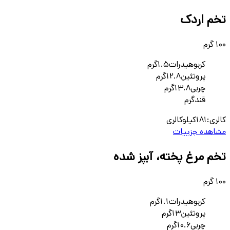
تخم اردک
100 گرم
کربوهیدرات
1.5
گرم
پروتئین
12.8
گرم
چربی
13.8
گرم
قند
گرم
کالری:
181
کیلوکالری
مشاهده جزییات
تخم مرغ پخته، آبپز شده
100 گرم
کربوهیدرات
1.1
گرم
پروتئین
13
گرم
چربی
10.6
گرم