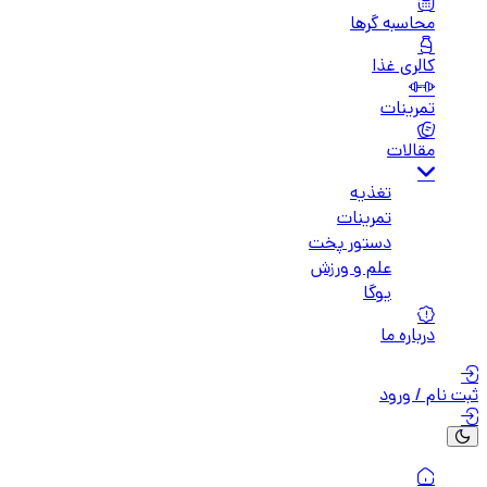
محاسبه گرها
کالری غذا
تمرینات
مقالات
تغذیه
تمرینات
دستور پخت
علم و ورزش
یوگا
درباره ما
ثبت نام / ورود