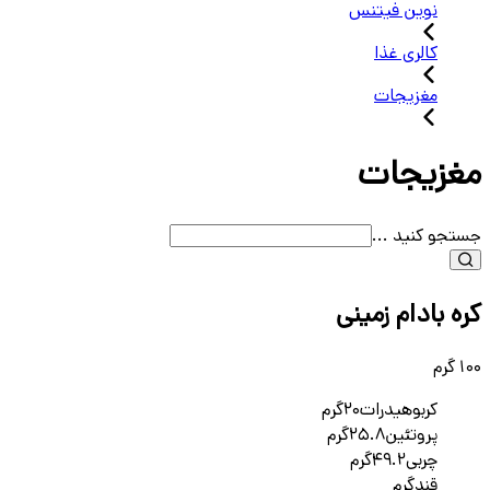
نوین فیتنس
کالری غذا
مغزیجات
مغزیجات
جستجو کنید ...
کره بادام زمینی
100 گرم
کربوهیدرات
20
گرم
پروتئین
25.8
گرم
چربی
49.2
گرم
قند
گرم