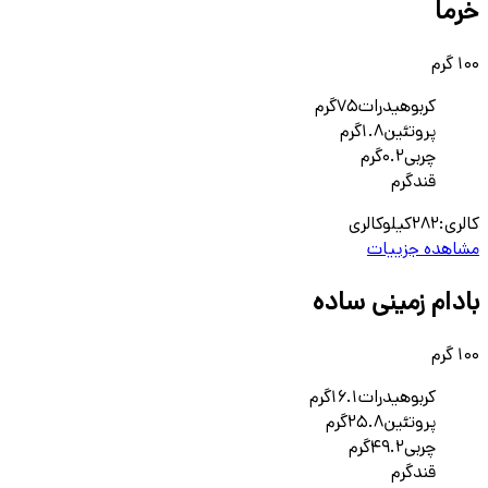
خرما
100 گرم
کربوهیدرات
75
گرم
پروتئین
1.8
گرم
چربی
0.2
گرم
قند
گرم
کالری:
282
کیلوکالری
مشاهده جزییات
بادام زمینی ساده
100 گرم
کربوهیدرات
16.1
گرم
پروتئین
25.8
گرم
چربی
49.2
گرم
قند
گرم