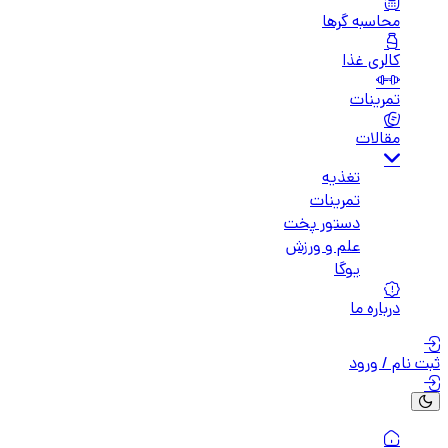
محاسبه گرها
کالری غذا
تمرینات
مقالات
تغذیه
تمرینات
دستور پخت
علم و ورزش
یوگا
درباره ما
ثبت نام / ورود