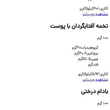
کالری:
601
کیلوکالری
مشاهده جزییات
تخمه آفتابگردان با پوست
100 گرم
کربوهیدرات
20
گرم
پروتئین
20.8
گرم
چربی
51.5
گرم
قند
گرم
کالری:
592
کیلوکالری
مشاهده جزییات
بادام درختی
100 گرم