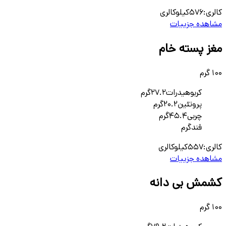
کالری:
576
کیلوکالری
مشاهده جزییات
مغز پسته خام
100 گرم
کربوهیدرات
27.2
گرم
پروتئین
20.2
گرم
چربی
45.4
گرم
قند
گرم
کالری:
557
کیلوکالری
مشاهده جزییات
کشمش بی دانه
100 گرم