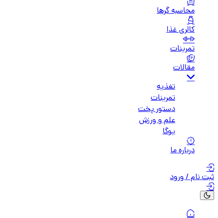
محاسبه گرها
کالری غذا
تمرینات
مقالات
تغذیه
تمرینات
دستور پخت
علم و ورزش
یوگا
درباره ما
ثبت نام / ورود