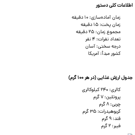
اطلاعات کلی دستور
زمان آماده‌سازی: 10 دقیقه
زمان پخت: 15 دقیقه
مجموع زمان: 25 دقیقه
تعداد نفرات: 4 نفر
درجه سختی: آسان
کشور مبدأ: آمریکا
جدول ارزش غذایی (در هر 100 گرم)
کالری:
240 کیلوکالری
پروتئین:
7 گرم
چربی:
8 گرم
کربوهیدرات:
35 گرم
قند:
9 گرم
فیبر:
2 گرم