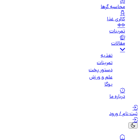
محاسبه گرها
کالری غذا
تمرینات
مقالات
تغذیه
تمرینات
دستور پخت
علم و ورزش
یوگا
درباره ما
ثبت نام / ورود