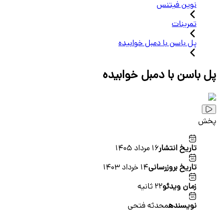
نوین فیتنس
تمرینات
پل باسن با دمبل خوابیده
پل باسن با دمبل خوابیده
پخش
تاریخ انتشار
16 مرداد 1405
تاریخ بروزرسانی
14 خرداد 1403
زمان ویدئو
22 ثانیه
نویسنده
محدثه فتحی