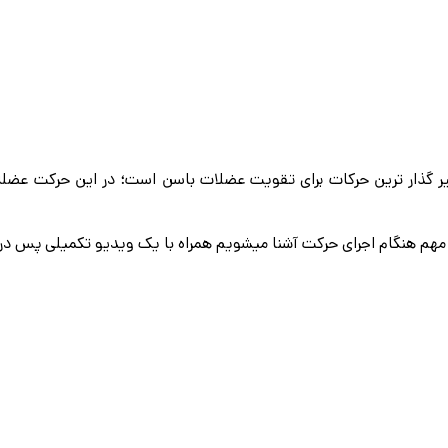
lying dumbbell) یکی از تاثیر گذار ترین حرکات برای تقویت عضلات باسن است؛ در
هم هنگام اجرای حرکت آشنا میشویم همراه با یک ویديو تکمیلی پس در اد