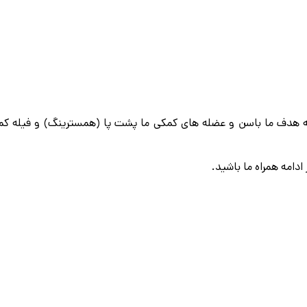
 این حرکت عضله هدف ما باسن و عضله های کمکی ما پشت پا (همسترینگ) و فیله کم
امه همراه ما باشید.