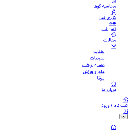
محاسبه گرها
کالری غذا
تمرینات
مقالات
تغذیه
تمرینات
دستور پخت
علم و ورزش
یوگا
درباره ما
ثبت نام / ورود