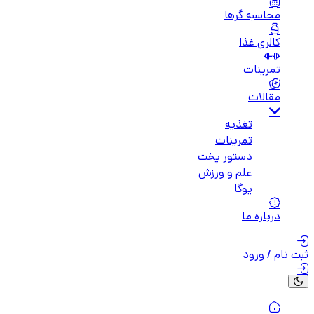
محاسبه گرها
کالری غذا
تمرینات
مقالات
تغذیه
تمرینات
دستور پخت
علم و ورزش
یوگا
درباره ما
ثبت نام / ورود