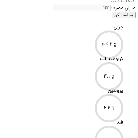
انتخاب کنید
میزان مصرف
محاسبه کن
چربی
34.2
g
کربوهیدرات
4.1
g
پروتئین
6.2
g
قند