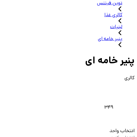
نوین فیتنس
کالری غذا
لبنیات
پنیر خامه ای
پنیر خامه ای
کالری
349
انتخاب واحد