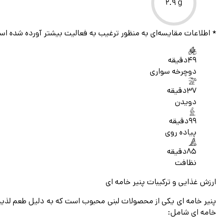
2.9
g
* اطلاعات مقایسه‌ای به منظور ترغیب به فعالیت بیشتر آورده شده اس
49
دقیقه
دوچرخه سواری
37
دقیقه
دویدن
99
دقیقه
پیاده روی
85
دقیقه
نظافت
ارزش غذایی و ترکیبات پنیر خامه ای
خامه ای شامل: