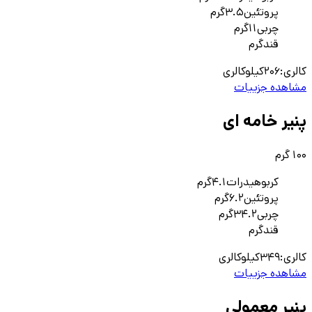
پروتئین
3.5
گرم
چربی
11
گرم
قند
گرم
کالری:
206
کیلوکالری
مشاهده جزییات
پنیر خامه ای
100 گرم
کربوهیدرات
4.1
گرم
پروتئین
6.2
گرم
چربی
34.2
گرم
قند
گرم
کالری:
349
کیلوکالری
مشاهده جزییات
پنیر معمولی